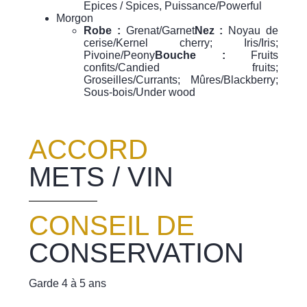
Epices / Spices, Puissance/Powerful
Morgon
Robe :
Grenat/Garnet
Nez :
Noyau de
cerise/Kernel cherry; Iris/Iris;
Pivoine/Peony
Bouche :
Fruits
confits/Candied fruits;
Groseilles/Currants; Mûres/Blackberry;
Sous-bois/Under wood
ACCORD
METS / VIN
CONSEIL DE
CONSERVATION
Garde 4 à 5 ans