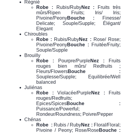
Régnié
Robe :
Rubis/Ruby
Nez :
Fruits très
mûrs/Ripen Fruits; Iris/ Iris;
Pivoine/Peony
Bouche :
Finesse/
Delicate; Souple/Supple; Élégant/
Elegant
Chiroubles
Robe :
Rubis/Ruby
Nez :
Rose/ Rose;
Pivoine/Peony
Bouche :
Fruitée/Fruity;
Souple/Supple
Brouilly
Robe :
Pourpre/Purple
Nez
:
Fruits
rouges bien mûrs/ Redfruits ;
Fleurs/Flowers
Bouche :
Souplesse/Supple; Equilibrée/Well
balanced
Juliénas
Robe :
Violacée/Purple
Nez :
Fruits
rouges/Redfruits;
Epices/Spices
Bouche :
Puissance/Powerful;
Rondeur/Roundness; Poivre/Pepper
Chénas
Robe :
Rubis / Ruby
Nez :
Floral/Floral;
Pivoine / Peony; Rose/Rose
Bouche
: